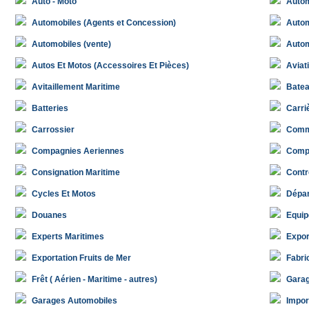
Auto - Moto
Autom
Automobiles (Agents et Concession)
Autom
Automobiles (vente)
Autom
Autos Et Motos (Accessoires Et Pièces)
Aviat
Avitaillement Maritime
Batea
Batteries
Carri
Carrossier
Commi
Compagnies Aeriennes
Compa
Consignation Maritime
Contr
Cycles Et Motos
Dépa
Douanes
Equip
Experts Maritimes
Expor
Exportation Fruits de Mer
Fabri
Frêt ( Aérien - Maritime - autres)
Gara
Garages Automobiles
Impor