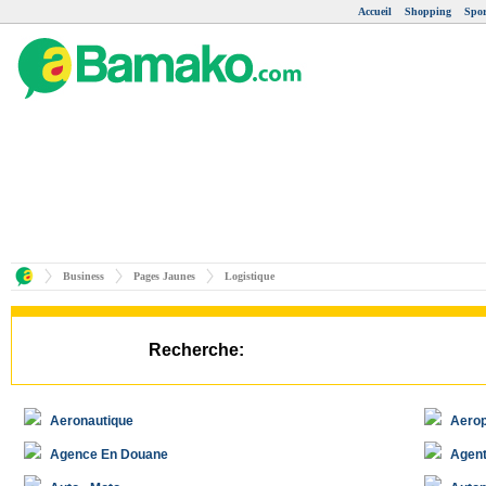
Accueil
Shopping
Spor
Business
Pages Jaunes
Logistique
Recherche:
Aeronautique
Aerop
Agence En Douane
Agent